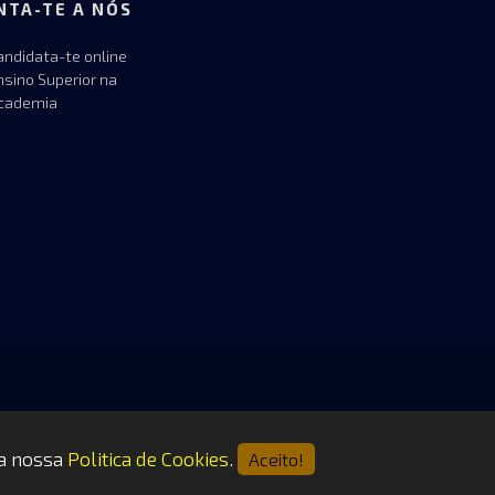
NTA-TE A NÓS
andidata-te online
nsino Superior na
cademia
 a nossa
Politica de Cookies
.
Aceito!