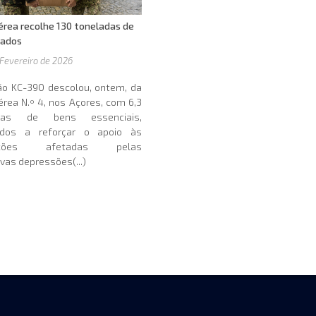
érea recolhe 130 toneladas de
oados
 Fevereiro de 2026
ão KC-390 descolou, ontem, da
rea N.º 4, nos Açores, com 6,3
adas de bens essenciais,
ados a reforçar o apoio às
lações afetadas pelas
vas depressões(...)