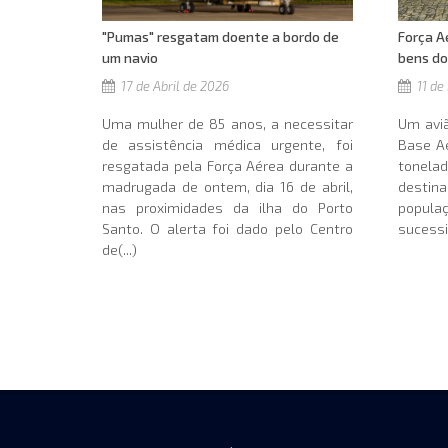
Força A
"Pumas" resgatam doente a bordo de
bens d
um navio
11 de
17 de Abril de 2026
Um avi
Uma mulher de 85 anos, a necessitar
Base Aé
de assistência médica urgente, foi
tonel
resgatada pela Força Aérea durante a
destin
madrugada de ontem, dia 16 de abril,
popu
nas proximidades da ilha do Porto
sucessi
Santo. O alerta foi dado pelo Centro
de(...)