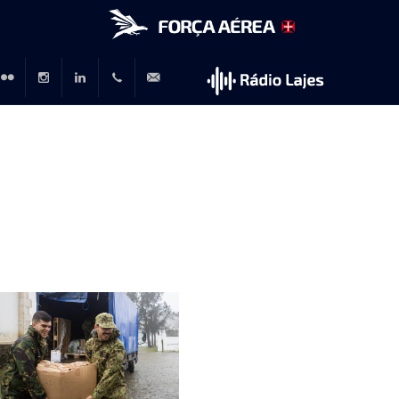
r
lickr
Instagram
LinkedIn
+351
rp@emfa.gov.pt
214726120