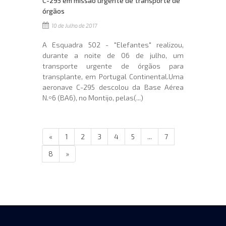
C-295 em missão urgente de transporte de
órgãos
10 de Julho de 2017
A Esquadra 502 - "Elefantes" realizou,
durante a noite de 06 de julho, um
transporte urgente de órgãos para
transplante, em Portugal Continental.Uma
aeronave C-295 descolou da Base Aérea
N.º6 (BA6), no Montijo, pelas(...)
«
1
2
3
4
5
...
7
8
»