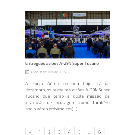
Entregues aviões A-29N Super Tucano
17 de Dezembro de 2025
A Força Aérea recebeu hoje, 17 de
dezembro, os primeiros aviões A-29N Super
Tucano que terão a dupla missão de
instrução de pilotagem como também
apoio aéreo próximo em(...)
«
1
2
3
4
5
...
8