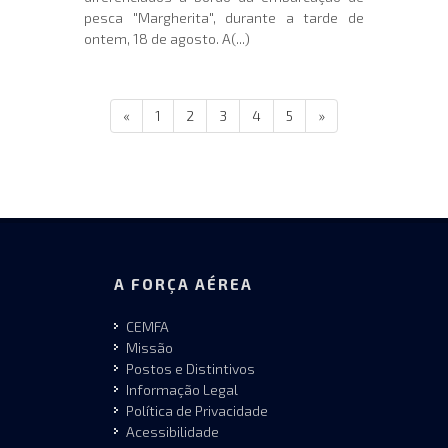
pesca "Margherita", durante a tarde de
ontem, 18 de agosto. A(...)
«
1
2
3
4
5
»
A FORÇA AÉREA
CEMFA
Missão
Postos e Distintivos
Informação Legal
Política de Privacidade
Acessibilidade