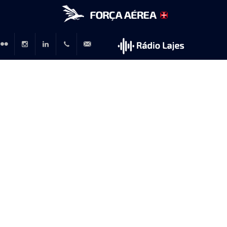
r
lickr
Instagram
LinkedIn
+351
rp@emfa.gov.pt
214726120