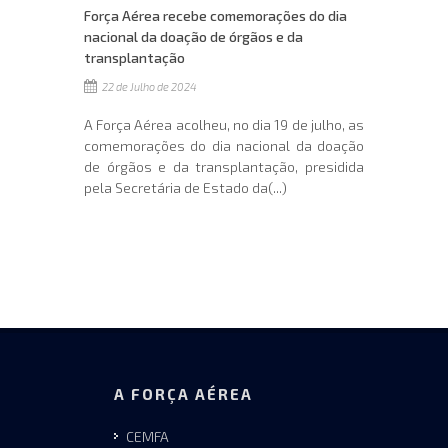
Força Aérea recebe comemorações do dia
nacional da doação de órgãos e da
transplantação
22 de Julho de 2024
A Força Aérea acolheu, no dia 19 de julho, as
comemorações do dia nacional da doação
de órgãos e da transplantação, presidida
pela Secretária de Estado da(...)
A FORÇA AÉREA
CEMFA