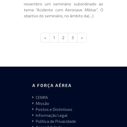
novembro um seminário subordinado ao
tema “Acidente com Aeronave Militar”. O
objetivo do seminário, no âmbito da(...)
«
1
2
3
»
A FORÇA AÉREA
CEMFA
Missão
Postos e Distintivos
Informação Legal
Política de Privacidade