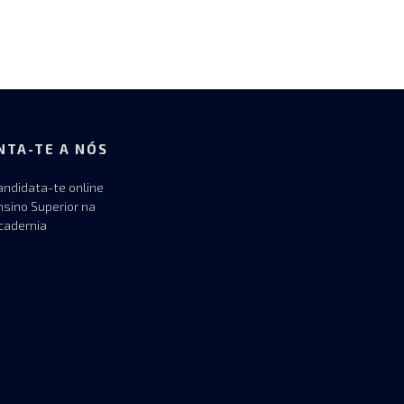
NTA-TE A NÓS
andidata-te online
nsino Superior na
cademia