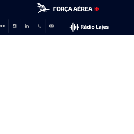
r
lickr
Instagram
LinkedIn
+351
rp@emfa.gov.pt
214726120