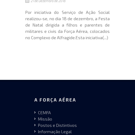
21 de Dezembro de 2018
Por iniciativa do Serviço de Ação Social
realizou-se, no dia 18 de dezembro, a Festa
de Natal dirigida a filhos e parentes de
militares e civis da Força Aérea, colocados
no Complexo de Alfragide.Esta iniciativa(...)
A FORÇA AÉREA
CEMFA
Missão
Postos e Distintivos
Informação Legal