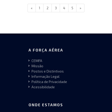
«
1
2
3
4
5
»
A FORÇA AÉREA
CEMFA
Missão
Postos e Distintivos
Informação Legal
Política de Privacidade
Acessibilidade
ONDE ESTAMOS