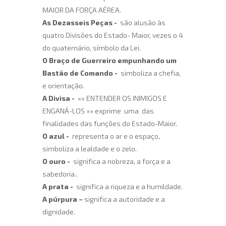
MAIOR DA FORÇA AÉREA.
As Dezasseis Peças -
são alusão às
quatro Divisões do Estado- Maior, vezes o 4
do quaternário, símbolo da Lei.
O Braço de Guerreiro empunhando um
Bastão de Comando -
simboliza a chefia,
e orientação.
A Divisa -
«« ENTENDER OS INIMIGOS E
ENGANÁ-LOS »» exprime uma das
finalidades das funções do Estado-Maior.
O azul -
representa o ar e o espaço,
simboliza a lealdade e o zelo.
O ouro -
significa a nobreza, a força e a
sabedoria..
A prata -
significa a riqueza e a humildade.
A púrpura –
significa a autoridade e a
dignidade.