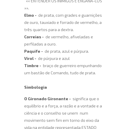
«« ENTENDER OS INIMIGOS E ENGANÁ-LOS
»».
Elmo -
de prata, com grades e guarnições
de ouro, tauxiado e forrado de vermelho, a
três quartos para a dextra.
Correias -
de vermelho, afiveladas e
perfiladas a ouro.
Paquife -
de prata, azul e púrpura.
Virol -
de púrpura e azul
Timbre -
braço de guerreiro empunhando
um bastão de Comando, tudo de prata.
Simbologia
O Gironado Gironante -
significa que o
equilíbrio e a força, a razão e a vontade e a
ciência e o conselho se unem num
movimento sem fim em torno do eixo da
vida na entidade representada ESTADO