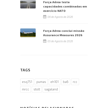
Força Aérea testa
capacidades combinadas em
exercício NATO
06 de Agosto de 2026
Força Aérea conclui missão
Assurance Measures 2026
05 de Agosto de 2026
TAGS
esq751
pumas
eh101
ba6
rcc
mrcc
stolt
sagaland