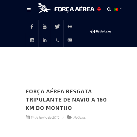
Conteúdo
principal
Facebook
Youtube
Twitter
Flickr
Instagram
LinkedIn
+351
rp@emfa.gov.pt
214726120
FORÇA AÉREA RESGATA
TRIPULANTE DE NAVIO A 160
KM DO MONTIJO
14 de Junho de 2016
Notícias