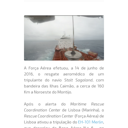
A Força Aérea efetuou, a 14 de junho de
2016, o resgate aeromédico de um
tripulante do navio
Stolt Sagaland
, com
bandeira das Ilhas Caimão, a cerca de 160
Km a Noroeste do Montijo.
Após o alerta do
Maritime Rescue
Coordination Center
de Lisboa (Marinha), o
Rescue Coordination Center
(Força Aérea) de
Lisboa ativou a tripulação do
EH-101 Merlin
,
que descolou da Base Aérea N.º 6 - no