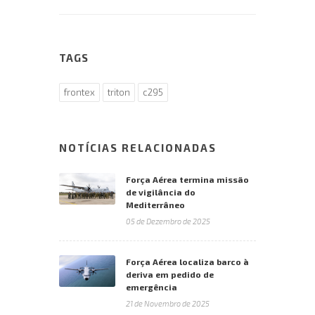
TAGS
frontex
triton
c295
NOTÍCIAS RELACIONADAS
Força Aérea termina missão
de vigilância do
Mediterrâneo
05 de Dezembro de 2025
Força Aérea localiza barco à
deriva em pedido de
emergência
21 de Novembro de 2025