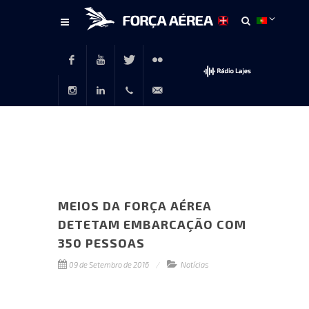
Conteúdo
principal
Facebook
Youtube
Twitter
Flickr
Instagram
LinkedIn
+351
rp@emfa.gov.pt
214726120
MEIOS DA FORÇA AÉREA
DETETAM EMBARCAÇÃO COM
350 PESSOAS
09 de Setembro de 2016
Notícias