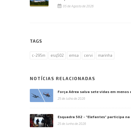
05 de Agosto de 2026
TAGS
c-295m
esq502
emsa
cervi
marinha
NOTÍCIAS RELACIONADAS
Força Aérea salva sete vidas em menos 
25 de Julho de 2026
Esquadra 502 - "Elefantes" participa n
25 de Junho de 2026