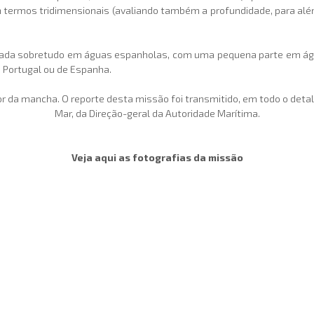
 Em termos tridimensionais (avaliando também a profundidade, para al
ada sobretudo em águas espanholas, com uma pequena parte em águas
e Portugal ou de Espanha.
ador da mancha. O reporte desta missão foi transmitido, em todo o deta
Mar, da Direção-geral da Autoridade Marítima.
Veja aqui as fotografias da missão