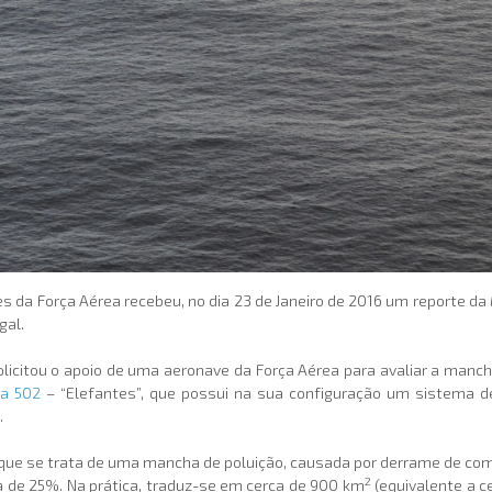
s da Força Aérea recebeu, no dia 23 de Janeiro de 2016 um reporte da
gal.
olicitou o apoio de uma aeronave da Força Aérea para avaliar a manc
a 502
– “Elefantes”, que possui na sua configuração um sistema d
.
ou que se trata de uma mancha de poluição, causada por derrame de co
2
a de 25%. Na prática, traduz-se em cerca de 900 km
(equivalente a c