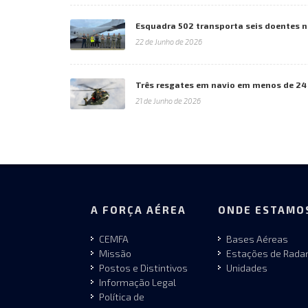
Esquadra 502 transporta seis doentes 
22 de Junho de 2026
Três resgates em navio em menos de 24
21 de Junho de 2026
A FORÇA AÉREA
ONDE ESTAMO
CEMFA
Bases Aéreas
Missão
Estações de Rada
Postos e Distintivos
Unidades
Informação Legal
Política de