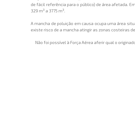
de fácil referência para o público) de área afetada.
3
3
329 m
a 3775 m
.
A mancha de poluição em causa ocupa uma área situ
existe risco de a mancha atingir as zonas costeiras d
Não foi possível à Força Aérea aferir qual o origin