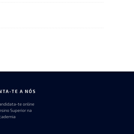
NTA-TE A NÓS
andidata-te online
nsino Superior na
cademia