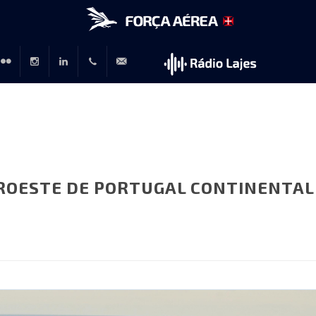
r
lickr
Instagram
LinkedIn
+351
rp@emfa.gov.pt
214726120
ROESTE DE PORTUGAL CONTINENTAL