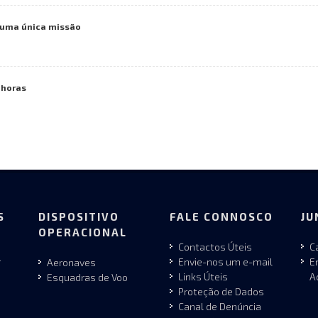
numa única missão
 horas
S
DISPOSITIVO
FALE CONNOSCO
JU
OPERACIONAL
Contactos Úteis
C
r
Envie-nos um e-mail
E
Aeronaves
Links Úteis
A
Esquadras de Voo
Proteção de Dados
Canal de Denúncia