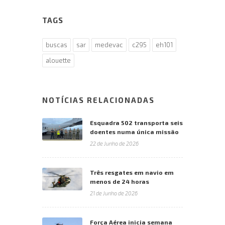
TAGS
buscas
sar
medevac
c295
eh101
alouette
NOTÍCIAS RELACIONADAS
Esquadra 502 transporta seis
doentes numa única missão
22 de Junho de 2026
Três resgates em navio em
menos de 24 horas
21 de Junho de 2026
Força Aérea inicia semana