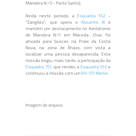
Manobra N.º3 – Porto Santo).
Ainda neste período, a
Esquadra 552
–
"Zangões", que opera o
Alouette III
e
mantém um destacamento no Aeródromo
de Manobra N.º1 em Maceda- Ovar, foi
ativada para buscas na Praia da Costa
Nova, na zona de Ílhavo, com vista a
localizar uma pessoa desaparecida. Esta
missão exigiu, mais tarde, a participação da
Esquadra 751
, que rendeu a
Esquadra 552
e
continuou a missão com um
EH-101 Merlin
.
Imagem de arquivo.