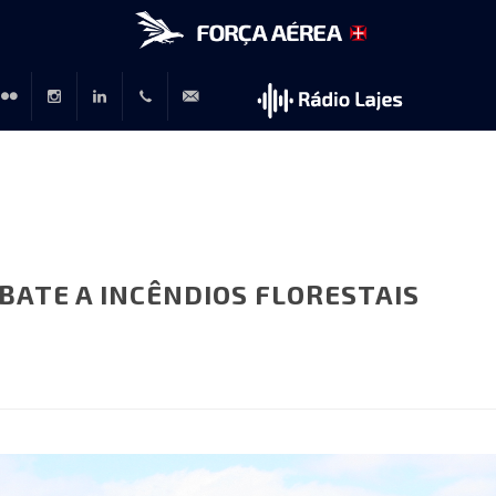
r
lickr
Instagram
LinkedIn
+351
rp@emfa.gov.pt
214726120
BATE A INCÊNDIOS FLORESTAIS