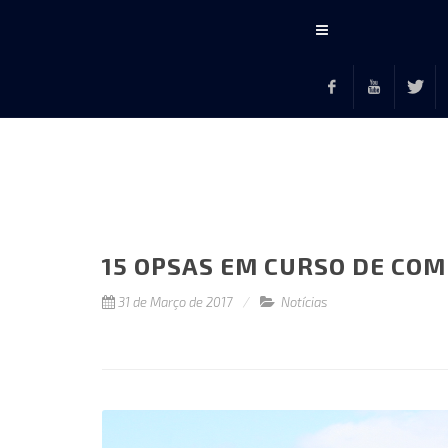
Conteúdo
principal
Facebook
Youtube
Twitte
F
15 OPSAS EM CURSO DE COM
31 de Março de 2017
Notícias