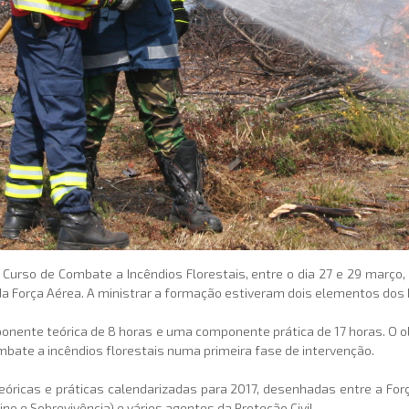
Curso de Combate a Incêndios Florestais, entre o dia 27 e 29 março
da Força Aérea. A ministrar a formação estiveram dois elementos dos
nente teórica de 8 horas e uma componente prática de 17 horas. O ob
bate a incêndios florestais numa primeira fase de intervenção.
eóricas e práticas calendarizadas para 2017, desenhadas entre a For
no e Sobrevivência) e vários agentes da Proteção Civil.