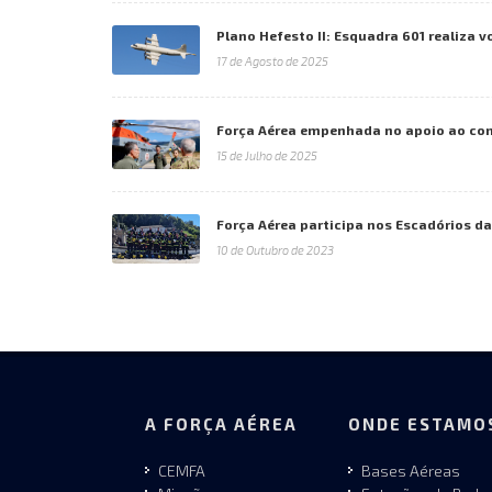
Plano Hefesto II: Esquadra 601 realiza 
17 de Agosto de 2025
Força Aérea empenhada no apoio ao co
15 de Julho de 2025
Força Aérea participa nos Escadórios 
10 de Outubro de 2023
A FORÇA AÉREA
ONDE ESTAMO
CEMFA
Bases Aéreas