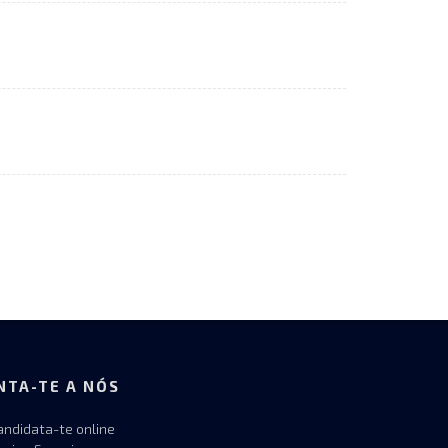
NTA-TE A NÓS
andidata-te online