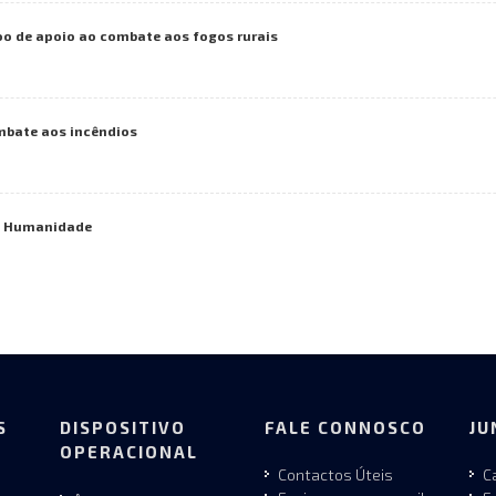
voo de apoio ao combate aos fogos rurais
mbate aos incêndios
da Humanidade
S
DISPOSITIVO
FALE CONNOSCO
JU
OPERACIONAL
Contactos Úteis
C