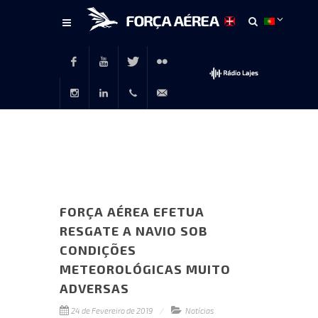
Conteúdo
principal
Facebook
Youtube
Twitter
Flickr
Instagram
LinkedIn
+351
rp@emfa.gov.pt
214726120
FORÇA AÉREA EFETUA
RESGATE A NAVIO SOB
CONDIÇÕES
METEOROLÓGICAS MUITO
ADVERSAS
24 de Fevereiro de 2019
Notícias