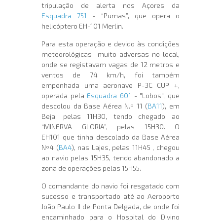
tripulação de alerta nos Açores da
Esquadra 751
- “Pumas”, que opera o
helicóptero EH-101 Merlin.
Para esta operação e devido às condições
meteorológicas muito adversas no local,
onde se registavam vagas de 12 metros e
ventos de 74 km/h, foi também
empenhada uma aeronave P-3C CUP +,
operada pela
Esquadra 601
- "Lobos", que
descolou da Base Aérea N.º 11 (
BA11
), em
Beja, pelas 11H30, tendo chegado ao
“MINERVA GLORIA”, pelas 15H30. O
EH101 que tinha descolado da Base Aérea
Nº4 (
BA4
), nas Lajes, pelas 11H45 , chegou
ao navio pelas 15H35, tendo abandonado a
zona de operações pelas 15H55.
O comandante do navio foi resgatado com
sucesso e transportado até ao Aeroporto
João Paulo II de Ponta Delgada, de onde foi
encaminhado para o Hospital do Divino