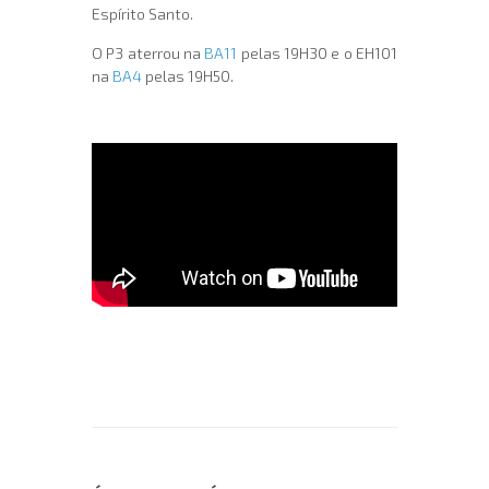
Espírito Santo.
O P3 aterrou na
BA11
pelas 19H30 e o EH101
na
BA4
pelas 19H50.