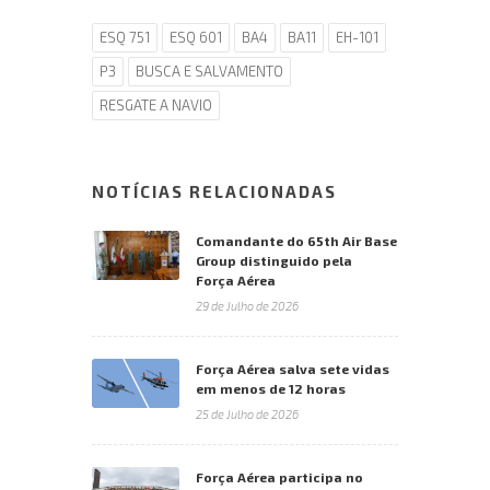
ESQ 751
ESQ 601
BA4
BA11
EH-101
P3
BUSCA E SALVAMENTO
RESGATE A NAVIO
NOTÍCIAS RELACIONADAS
Comandante do 65th Air Base
Group distinguido pela
Força Aérea
29 de Julho de 2026
Força Aérea salva sete vidas
em menos de 12 horas
25 de Julho de 2026
Força Aérea participa no