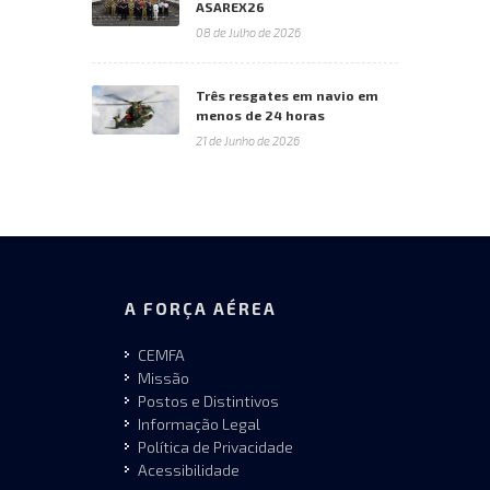
ASAREX26
08 de Julho de 2026
Três resgates em navio em
menos de 24 horas
21 de Junho de 2026
A FORÇA AÉREA
CEMFA
Missão
Postos e Distintivos
Informação Legal
Política de Privacidade
Acessibilidade