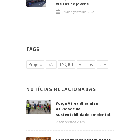
visitas de jovens
06 de Agosto de 2026
TAGS
Projeto
BA1
ESQ101
Roncos
DEP
NOTÍCIAS RELACIONADAS
Força Aérea dinamiza
atividade de
sustentabilidade ambiental
29 de Abril de 2026
Comandantes das Unidades