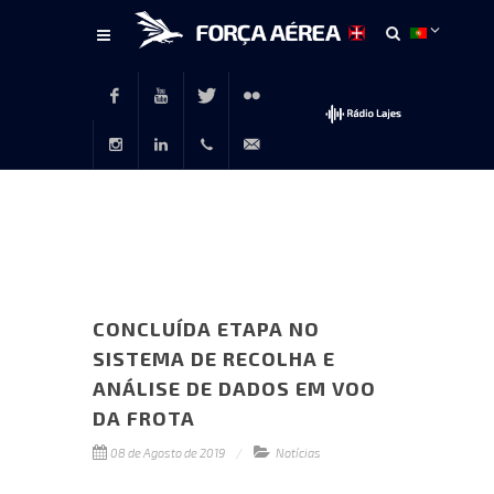
Conteúdo
principal
Facebook
Youtube
Twitter
Flickr
Instagram
LinkedIn
+351
rp@emfa.gov.pt
214726120
CONCLUÍDA ETAPA NO
SISTEMA DE RECOLHA E
ANÁLISE DE DADOS EM VOO
DA FROTA
08 de Agosto de 2019
Notícias