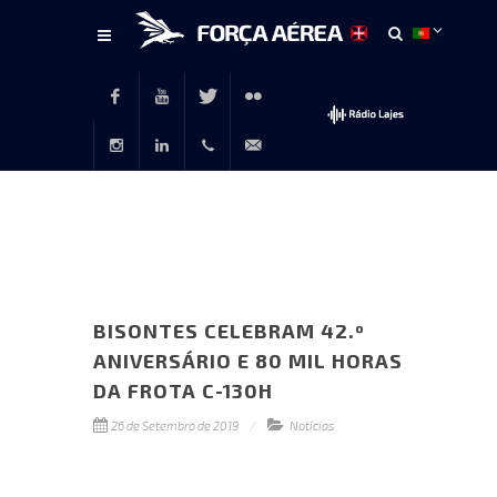
Conteúdo
principal
Facebook
Youtube
Twitter
Flickr
Instagram
LinkedIn
+351
rp@emfa.gov.pt
214726120
BISONTES CELEBRAM 42.º
ANIVERSÁRIO E 80 MIL HORAS
DA FROTA C-130H
26 de Setembro de 2019
Notícias