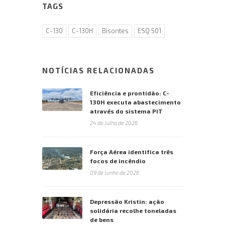
TAGS
C-130
C-130H
Bisontes
ESQ 501
NOTÍCIAS RELACIONADAS
Eficiência e prontidão: C-
130H executa abastecimento
através do sistema PIT
24 de Julho de 2026
Força Aérea identifica três
focos de incêndio
09 de Junho de 2026
Depressão Kristin: ação
solidária recolhe toneladas
de bens