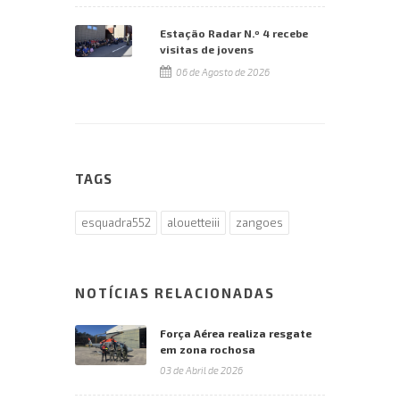
Estação Radar N.º 4 recebe
visitas de jovens
06 de Agosto de 2026
TAGS
esquadra552
alouetteiii
zangoes
NOTÍCIAS RELACIONADAS
Força Aérea realiza resgate
em zona rochosa
03 de Abril de 2026