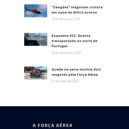
“Zangões” resgatam ciclista
em zona de difícil acesso
15 de Março de 2026
Esquadra 552: Doente
transportado no norte de
Portugal
15 de Agosto de 2025
Queda na serra motiva dois
resgates pela Força Aérea
01 de Junho de 2025
A FORÇA AÉREA