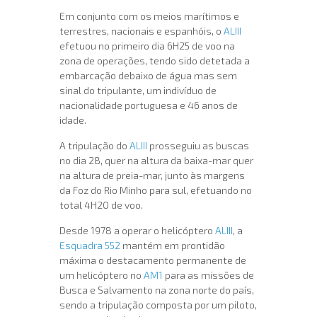
Em conjunto com os meios marítimos e
terrestres, nacionais e espanhóis, o
ALIII
efetuou no primeiro dia 6H25 de voo na
zona de operações, tendo sido detetada a
embarcação debaixo de água mas sem
sinal do tripulante, um indivíduo de
nacionalidade portuguesa e 46 anos de
idade.
A tripulação do
ALIII
prosseguiu as buscas
no dia 28, quer na altura da baixa-mar quer
na altura de preia-mar, junto às margens
da Foz do Rio Minho para sul, efetuando no
total 4H20 de voo.
Desde 1978 a operar o helicóptero
ALIII
, a
Esquadra 552
mantém em prontidão
máxima o destacamento permanente de
um helicóptero no
AM1
para as missões de
Busca e Salvamento na zona norte do país,
sendo a tripulação composta por um piloto,