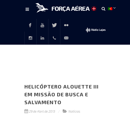
Conteúdo
principal
Facebook
Youtube
Twitter
Flickr
Instagram
LinkedIn
+351
rp@emfa.gov.pt
214726120
HELICÓPTERO ALOUETTE III
EM MISSÃO DE BUSCA E
SALVAMENTO
29 de Abril de 2013
Notícias