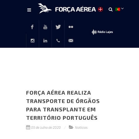
Conteúdo
principal
Facebook
Youtube
Twitter
Flickr
Instagram
LinkedIn
+351
rp@emfa.gov.pt
214726120
FORÇA AÉREA REALIZA
TRANSPORTE DE ÓRGÃOS
PARA TRANSPLANTE EM
TERRITÓRIO PORTUGUÊS
05 de Julho de 2020
Notícias