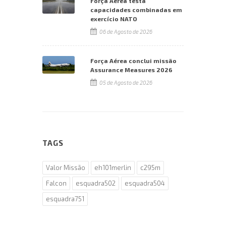
Força Aérea testa
capacidades combinadas em
exercício NATO
06 de Agosto de 2026
Força Aérea conclui missão
Assurance Measures 2026
05 de Agosto de 2026
TAGS
Valor Missão
eh101merlin
c295m
Falcon
esquadra502
esquadra504
esquadra751