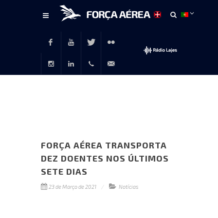
Conteúdo
principal
Facebook
Youtube
Twitter
Flickr
Instagram
LinkedIn
+351
rp@emfa.gov.pt
214726120
FORÇA AÉREA TRANSPORTA
DEZ DOENTES NOS ÚLTIMOS
SETE DIAS
23 de Março de 2021
Notícias