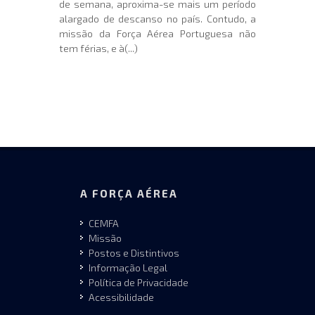
de semana, aproxima-se mais um período
alargado de descanso no país. Contudo, a
missão da Força Aérea Portuguesa não
tem férias, e à(...)
A FORÇA AÉREA
CEMFA
Missão
Postos e Distintivos
Informação Legal
Política de Privacidade
Acessibilidade