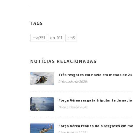
TAGS
esq751
eh-101
am3
NOTÍCIAS RELACIONADAS
Três resgates em navio em menos de 24
21 de Junho de 2026
Força Aérea resgata tripulante de navi
14 de Junho de 2026
Força Aérea realiza dois resgates em me
01 de Maio de 2026