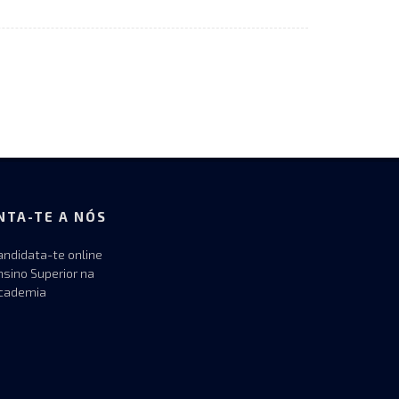
NTA-TE A NÓS
andidata-te online
nsino Superior na
cademia