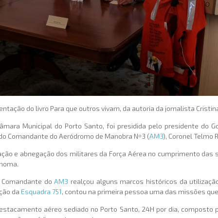
tação do livro Para que outros vivam, da autoria da jornalista Cristin
âmara Municipal do Porto Santo, foi presidida pelo presidente do G
 do Comandante do Aeródromo de Manobra Nº3 (
AM3
), Coronel Telmo R
icação e abnegação dos militares da Força Aérea no cumprimento das
ónoma.
 o Comandante do
AM3
realçou alguns marcos históricos da utilizaçã
ação da
Esquadra 751
, contou na primeira pessoa uma das missões que f
tacamento aéreo sediado no Porto Santo, 24H por dia, composto p