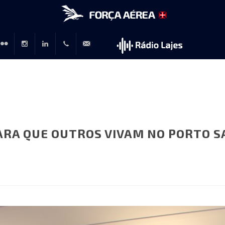
r
lickr
Instagram
LinkedIn
+351
rp@emfa.gov.pt
214726120
ARA QUE OUTROS VIVAM NO PORTO 