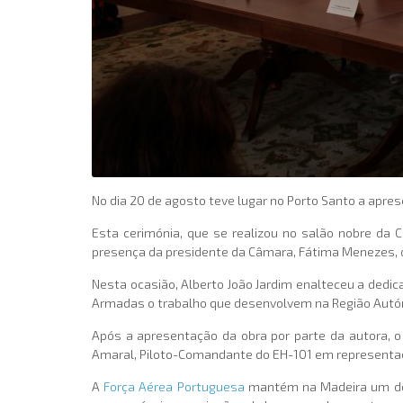
No dia 20 de agosto teve lugar no Porto Santo a apresen
Esta cerimónia, que se realizou no salão nobre da C
presença da presidente da Câmara, Fátima Menezes,
Nesta ocasião, Alberto João Jardim enalteceu a ded
Armadas o trabalho que desenvolvem na Região Aut
Após a apresentação da obra por parte da autora,
Amaral, Piloto-Comandante do EH-101 em represent
A
Força Aérea Portuguesa
mantém na Madeira um des