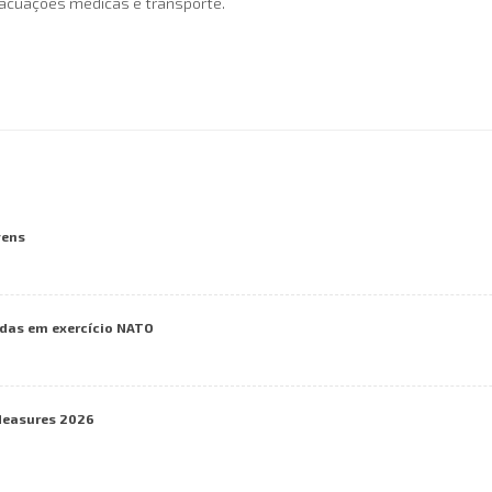
acuações médicas e transporte.
vens
das em exercício NATO
Measures 2026