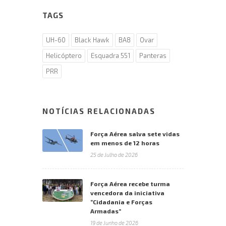
TAGS
UH-60
Black Hawk
BA8
Ovar
Helicóptero
Esquadra 551
Panteras
PRR
NOTÍCIAS RELACIONADAS
Força Aérea salva sete vidas
em menos de 12 horas
25 de Julho de 2026
Força Aérea recebe turma
vencedora da iniciativa
“Cidadania e Forças
Armadas”
19 de Junho de 2026