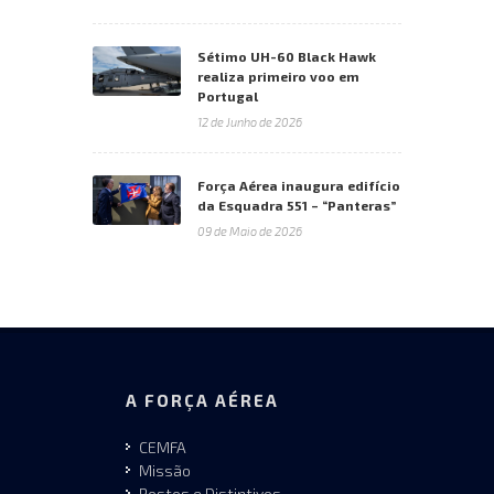
Sétimo UH-60 Black Hawk
realiza primeiro voo em
Portugal
12 de Junho de 2026
Força Aérea inaugura edifício
da Esquadra 551 – “Panteras”
09 de Maio de 2026
A FORÇA AÉREA
CEMFA
Missão
Postos e Distintivos