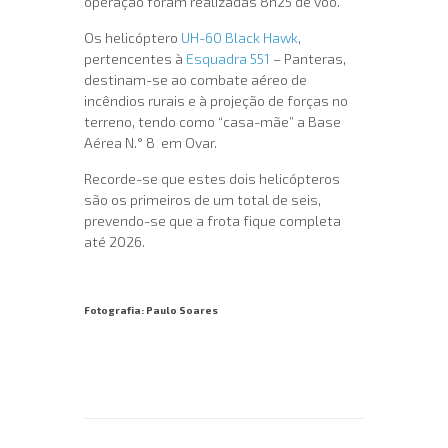
operação foram realizadas 8h25 de voo.
Os helicóptero
UH-60 Black Hawk
,
pertencentes à
Esquadra 551
– Panteras,
destinam-se ao combate aéreo de
incêndios rurais e à projeção de forças no
terreno, tendo como “casa-mãe” a Base
Aérea N.° 8 em Ovar.
Recorde-se que estes dois helicópteros
são os primeiros de um total de seis,
prevendo-se que a frota fique completa
até 2026.
Fotografia: Paulo Soares