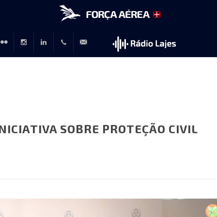
r
lickr
Instagram
LinkedIn
+351
rp@emfa.gov.pt
214726120
NICIATIVA SOBRE PROTEÇÃO CIVIL