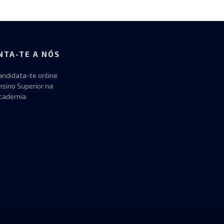
NTA-TE A NÓS
andidata-te online
nsino Superior na
cademia