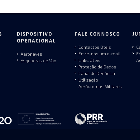
S
DISPOSITIVO
FALE CONNOSCO
JU
OPERACIONAL
Contactos Úteis
C
r
Envie-nos um e-mail
E
Aeronaves
Links Úteis
A
Esquadras de Voo
Proteção de Dados
Canal de Denúncia
Utilização
Aeródromos Militares