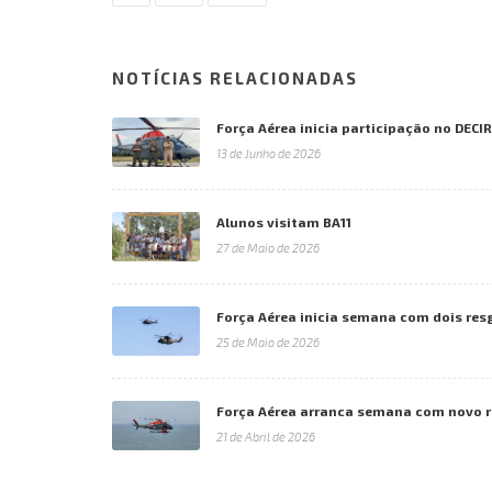
NOTÍCIAS RELACIONADAS
Força Aérea inicia participação no DECI
13 de Junho de 2026
Alunos visitam BA11
27 de Maio de 2026
Força Aérea inicia semana com dois res
25 de Maio de 2026
Força Aérea arranca semana com novo 
21 de Abril de 2026