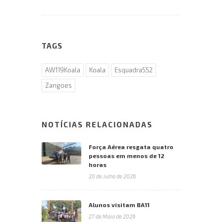
TAGS
AW119Koala
Koala
Esquadra552
Zangoes
NOTÍCIAS RELACIONADAS
Força Aérea resgata quatro
pessoas em menos de 12
horas
20 de Julho de 2026
Alunos visitam BA11
27 de Maio de 2026