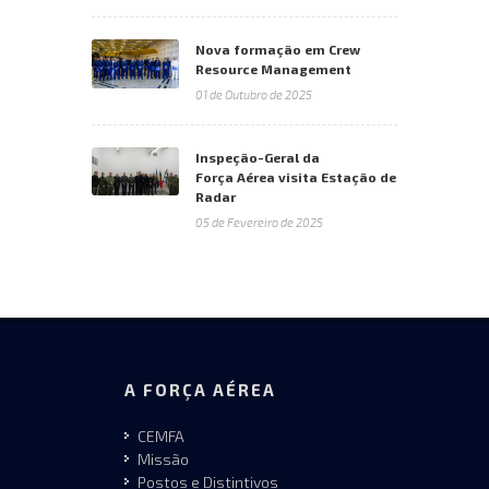
Nova formação em Crew
Resource Management
01 de Outubro de 2025
Inspeção-Geral da
Força Aérea visita Estação de
Radar
05 de Fevereiro de 2025
A FORÇA AÉREA
CEMFA
Missão
Postos e Distintivos