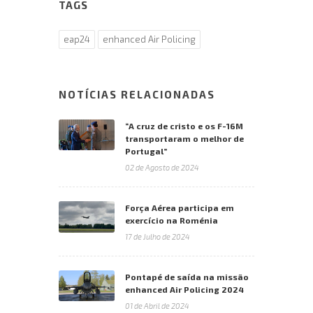
TAGS
eap24
enhanced Air Policing
NOTÍCIAS RELACIONADAS
“A cruz de cristo e os F-16M
transportaram o melhor de
Portugal”
02 de Agosto de 2024
Força Aérea participa em
exercício na Roménia
17 de Julho de 2024
Pontapé de saída na missão
enhanced Air Policing 2024
01 de Abril de 2024