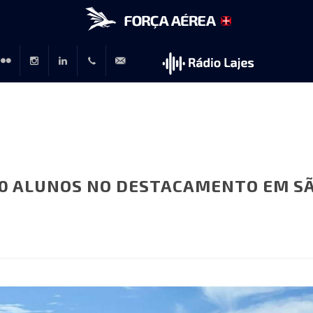
r
lickr
Instagram
LinkedIn
+351
rp@emfa.gov.pt
214726120
50 ALUNOS NO DESTACAMENTO EM S