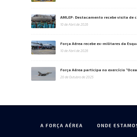
AMLEP: Destacamento recebe visita de c
10 de Abril de 2026
Força Aérea recebe ex-militares da Esqu
10 de Abril de 2026
Força Aérea participa no exercício “Oce
20 de Outubro de 2025
A FORÇA AÉREA
ONDE ESTAMO