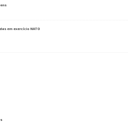
vens
das em exercício NATO
as