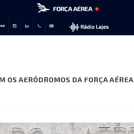
r
lickr
Instagram
LinkedIn
+351
rp@emfa.gov.pt
214726120
OM OS AERÓDROMOS DA FORÇA AÉREA