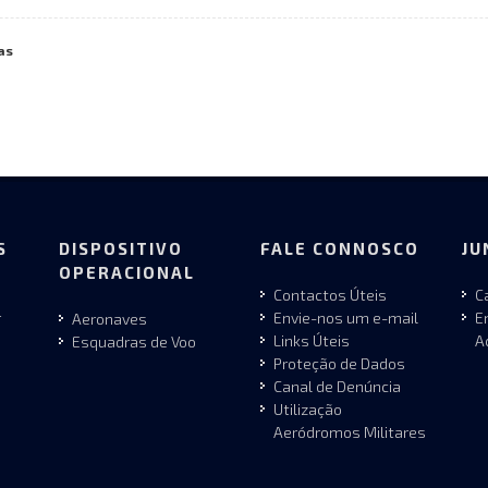
as
S
DISPOSITIVO
FALE CONNOSCO
JU
OPERACIONAL
Contactos Úteis
C
r
Envie-nos um e-mail
E
Aeronaves
Links Úteis
A
Esquadras de Voo
Proteção de Dados
Canal de Denúncia
Utilização
Aeródromos Militares