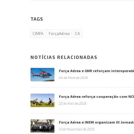
TAGS
CIMFA
ForçaAérea
CA
NOTÍCIAS RELACIONADAS
Força Aérea e GNR reforçam interoperab
04 de Maio de 2026
Força Aérea reforça cooperação com NC
22 de Abril de 2026
Força Aérea e INEM organizam III Jorn
12 de Novembro de 2025