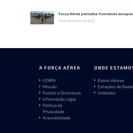
Força Aérea patrulha fronteiras europei
09 de Novembro de 2025
A FORÇA AÉREA
ONDE ESTAMO
CEMFA
Bases Aéreas
Missão
Estações de Rada
Postos e Distintivos
Unidades
Informação Legal
Política de
Privacidade
Acessibilidade