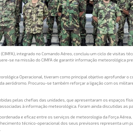
(CIMFA), integrado no Comando Aéreo, concluiu um ciclo de visitas té
 insere-se na missão do CIMFA de garantir informação meteorológica p
eorológica Operacional, tiveram como principal objetivo aprofundar o
ada aeródromo. Procurou-se também reforçar a ligação com os militar
cebidas pelas chefias das unidades, que apresentaram os espaços fí
ssociadas à informação meteorológica. Foram ainda discutidas as par
rdenada e eficaz entre os serviços de meteorologia da Força Aérea,
onhecimento técnico-operacional dos seus previsores representa um pa
.