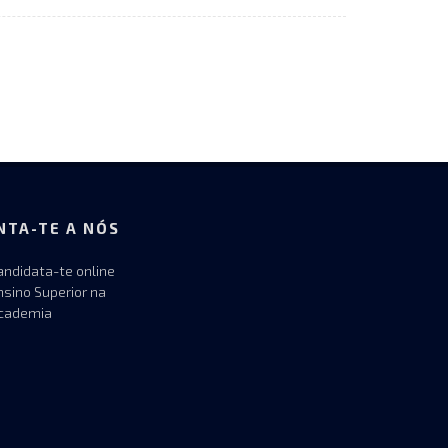
NTA-TE A NÓS
andidata-te online
nsino Superior na
cademia