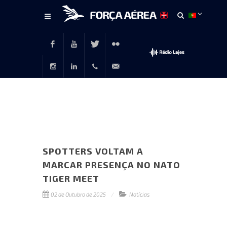
Conteúdo
principal
Facebook
Youtube
Twitter
Flickr
Instagram
LinkedIn
+351
rp@emfa.gov.pt
214726120
SPOTTERS VOLTAM A
MARCAR PRESENÇA NO NATO
TIGER MEET
02 de Outubro de 2025
Notícias