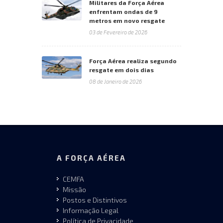
Militares da Força Aérea
enfrentam ondas de 9
metros em novo resgate
03 de Fevereiro de 2026
Força Aérea realiza segundo
resgate em dois dias
08 de Janeiro de 2026
A FORÇA AÉREA
CEMFA
Missão
Postos e Distintivos
Informação Legal
Política de Privacidade