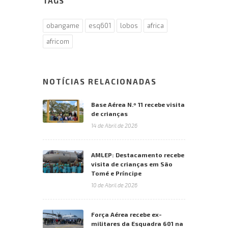
TAGS
obangame
esq601
lobos
africa
africom
NOTÍCIAS RELACIONADAS
Base Aérea N.º 11 recebe visita
de crianças
14 de Abril de 2026
AMLEP: Destacamento recebe
visita de crianças em São
Tomé e Príncipe
10 de Abril de 2026
Força Aérea recebe ex-
militares da Esquadra 601 na