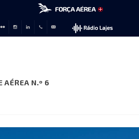
r
lickr
Instagram
LinkedIn
+351
rp@emfa.gov.pt
214726120
 AÉREA N.º 6