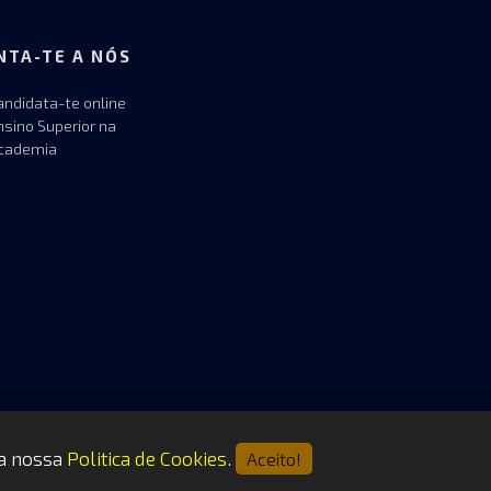
NTA-TE A NÓS
andidata-te online
nsino Superior na
cademia
 a nossa
Politica de Cookies
.
Aceito!