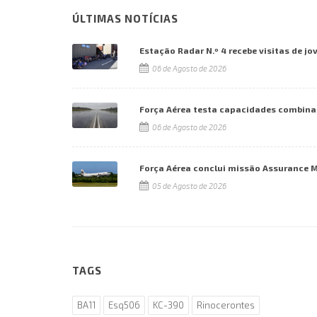
ÚLTIMAS NOTÍCIAS
Estação Radar N.º 4 recebe visitas de jo
06 de Agosto de 2026
Força Aérea testa capacidades combina
06 de Agosto de 2026
Força Aérea conclui missão Assurance 
05 de Agosto de 2026
TAGS
BA11
Esq506
KC-390
Rinocerontes