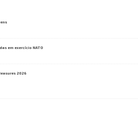
vens
das em exercício NATO
Measures 2026