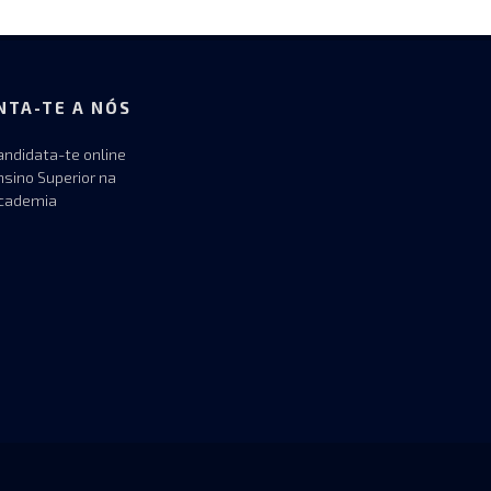
NTA-TE A NÓS
andidata-te online
nsino Superior na
cademia