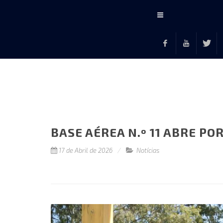
Conteúdo
principal
Facebook
Youtube
Twitte
F
BASE AÉREA N.º 11 ABRE P
17 de Abril de 2026
Notícias