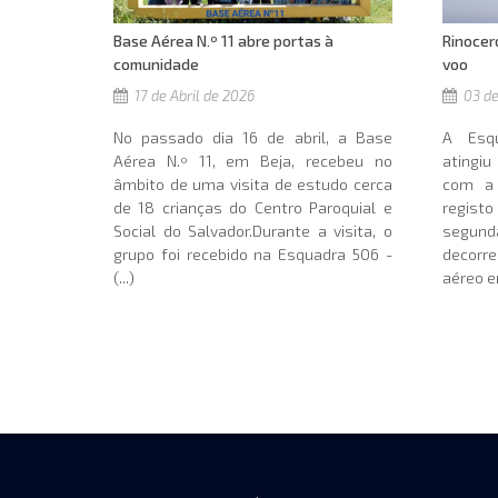
Base Aérea N.º 11 abre portas à
Rinocer
comunidade
voo
17 de Abril de 2026
03 de
No passado dia 16 de abril, a Base
A Esqu
Aérea N.º 11, em Beja, recebeu no
atingiu
âmbito de uma visita de estudo cerca
com a 
de 18 crianças do Centro Paroquial e
regist
Social do Salvador.Durante a visita, o
segund
grupo foi recebido na Esquadra 506 -
decorr
(...)
aéreo en