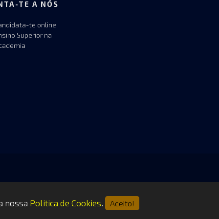
NTA-TE A NÓS
andidata-te online
nsino Superior na
cademia
 a nossa
Politica de Cookies
.
Aceito!