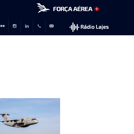
r
lickr
Instagram
LinkedIn
+351
rp@emfa.gov.pt
214726120