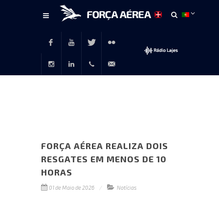
Conteúdo
principal
Facebook
Youtube
Twitter
Flickr
Instagram
LinkedIn
+351
rp@emfa.gov.pt
214726120
FORÇA AÉREA REALIZA DOIS
RESGATES EM MENOS DE 10
HORAS
01 de Maio de 2026
Notícias