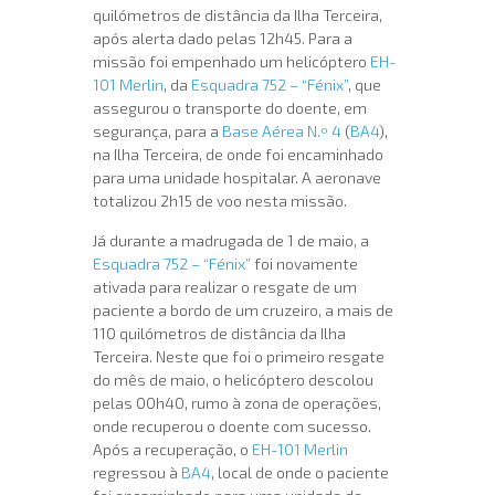
quilómetros de distância da Ilha Terceira,
após alerta dado pelas 12h45. Para a
missão foi empenhado um helicóptero
EH-
101 Merlin
, da
Esquadra 752 – “Fénix”
, que
assegurou o transporte do doente, em
segurança, para a
Base Aérea N.º 4
(
BA4
),
na Ilha Terceira, de onde foi encaminhado
para uma unidade hospitalar. A aeronave
totalizou 2h15 de voo nesta missão.
Já durante a madrugada de 1 de maio, a
Esquadra 752 – “Fénix”
foi novamente
ativada para realizar o resgate de um
paciente a bordo de um cruzeiro, a mais de
110 quilómetros de distância da Ilha
Terceira. Neste que foi o primeiro resgate
do mês de maio, o helicóptero descolou
pelas 00h40, rumo à zona de operações,
onde recuperou o doente com sucesso.
Após a recuperação, o
EH-101 Merlin
regressou à
BA4
, local de onde o paciente