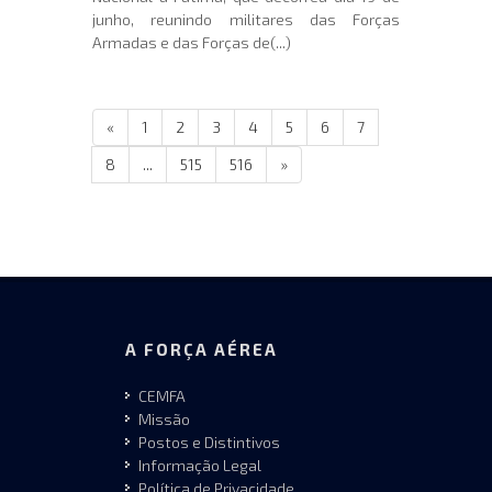
junho, reunindo militares das Forças
Armadas e das Forças de(...)
«
1
2
3
4
5
6
7
8
...
515
516
»
A FORÇA AÉREA
CEMFA
Missão
Postos e Distintivos
Informação Legal
Política de Privacidade