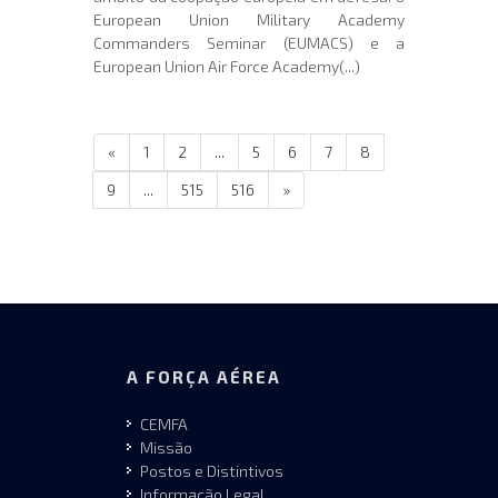
European Union Military Academy
Commanders Seminar (EUMACS) e a
European Union Air Force Academy(...)
«
1
2
...
5
6
7
8
9
...
515
516
»
A FORÇA AÉREA
CEMFA
Missão
Postos e Distintivos
Informação Legal