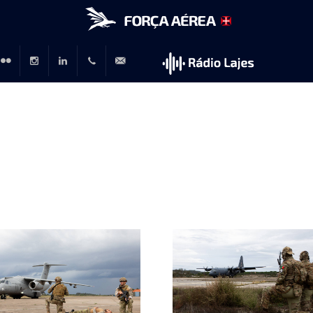
r
lickr
Instagram
LinkedIn
+351
rp@emfa.gov.pt
214726120