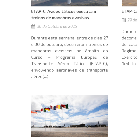
ETAP-C: Aviões táticos executam
ETAP-C:
treinos de manobras evasivas
29 de
30 de Outubro de 2025
Durante
Durante esta semana, entre os dias 27
decorr
e 30 de outubro, decorreram treinos de
de cas
manobras evasivas no âmbito do
Regim
Curso – Programa Europeu de
Exérci
Transporte Aéreo Tático (ETAP-C),
âmbito 
envolvendo aeronaves de transporte
aéreo(...)