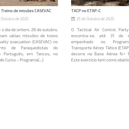
 Treino de missões CASEVAC
TACP no ETAP-C
 Outubro de 2025
25 de Outubro de 2025
 o dia de ontem, 28 de outubro,
O Tactical Air Control Party
eram várias missões de treino
encontra-se, até 31 de o
ualty evacuation (CASEVAC) no
empenhado no Progra
ento de Paraquedistas do
Transporte Aéreo Tático (ETAP
to Português, em Tancos, no
decorre na Base Aérea N.º 11
do Curso – Programa(...)
Este exercício tem como objetivo