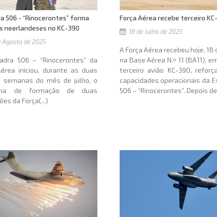
Força Aérea recebe terceiro KC
a 506 - “Rinocerontes” forma
es neerlandeses no KC-390
18 de Julho de 2025
 Agosto de 2025
A Força Aérea recebeu hoje, 18 d
na Base Aérea N.º 11 (BA11), em
adra 506 – “Rinocerontes” da
terceiro avião KC-390, refor
érea iniciou, durante as duas
capacidades operacionais da 
s semanas do mês de julho, o
506 – “Rinocerontes”. Depois de(
ama de formação de duas
ões da Força(...)