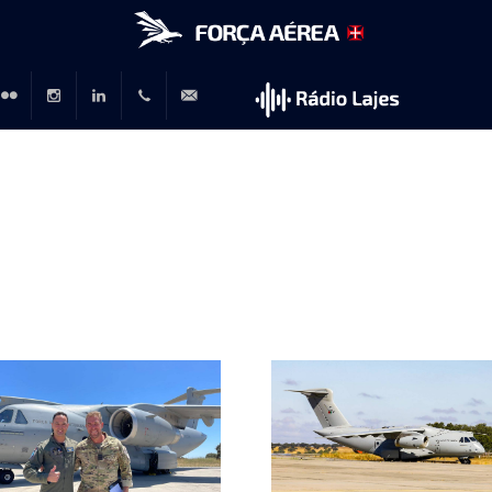
r
lickr
Instagram
LinkedIn
+351
rp@emfa.gov.pt
214726120