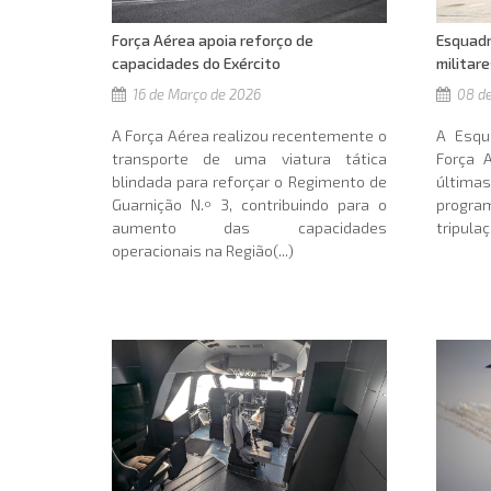
Força Aérea apoia reforço de
Esquadr
capacidades do Exército
militar
16 de Março de 2026
08 de
A Força Aérea realizou recentemente o
A Esqu
transporte de uma viatura tática
Força A
blindada para reforçar o Regimento de
última
Guarnição N.º 3, contribuindo para o
progr
aumento das capacidades
tripulaç
operacionais na Região(...)