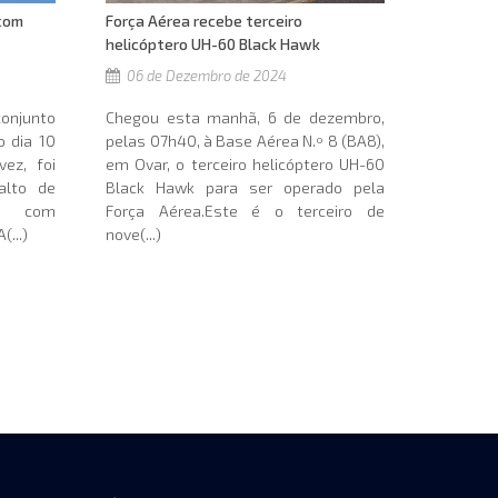
 com
Força Aérea recebe terceiro
helicóptero UH-60 Black Hawk
06 de Dezembro de 2024
conjunto
Chegou esta manhã, 6 de dezembro,
o dia 10
pelas 07h40, à Base Aérea N.º 8 (BA8),
ez, foi
em Ovar, o terceiro helicóptero UH-60
alto de
Black Hawk para ser operado pela
s, com
Força Aérea.Este é o terceiro de
...)
nove(...)