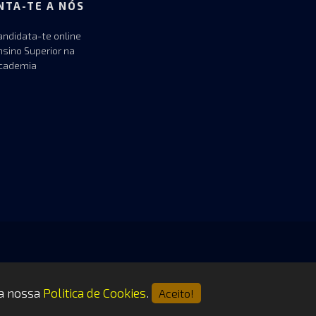
NTA-TE A NÓS
andidata-te online
nsino Superior na
cademia
 a nossa
Politica de Cookies
.
Aceito!