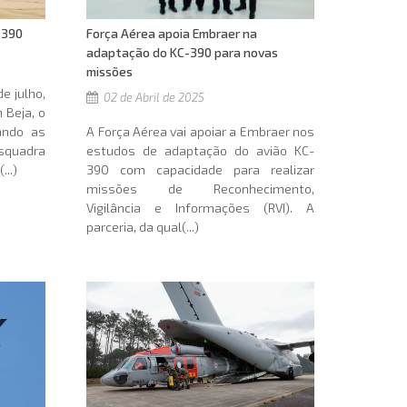
Força Aérea apoia Embraer na
-390
adaptação do KC-390 para novas
missões
e julho,
02 de Abril de 2025
 Beja, o
A Força Aérea vai apoiar a Embraer nos
çando as
estudos de adaptação do avião KC-
Esquadra
390 com capacidade para realizar
...)
missões de Reconhecimento,
Vigilância e Informações (RVI). A
parceria, da qual(...)