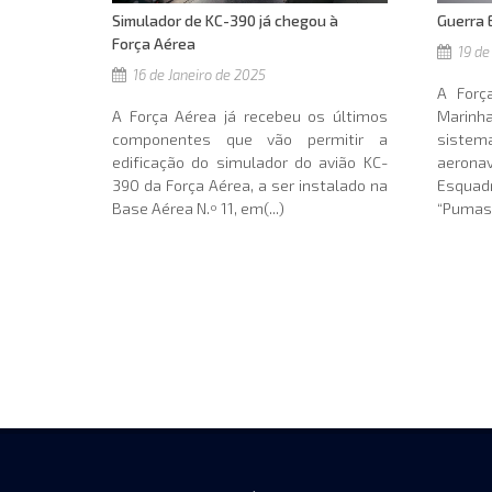
Guerra 
Simulador de KC-390 já chegou à
Força Aérea
19 de
16 de Janeiro de 2025
A Forç
Marin
A Força Aérea já recebeu os últimos
sistem
componentes que vão permitir a
aeronav
edificação do simulador do avião KC-
Esquadr
390 da Força Aérea, a ser instalado na
“Pumas”
Base Aérea N.º 11, em(...)