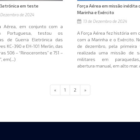
Eletrónica em teste
Força Aérea em missão inédita
Marinha e Exército
 Dezembro de 2024
13 de Dezembro de 2024
a Aérea, em conjunto com a
ha Portuguesa, testou os
A Força Aérea fez história em 
as de Guerra Eletrónica das
com a Marinha e o Exército. N
es KC-390 e EH-101 Merlin, das
de dezembro, pela primeira v
as 506 – “Rinocerontes” e 751 –
realizada uma missão de s
, em(...)
militares em paraqueda
abertura manual, em alto mar. A(
«
1
2
»