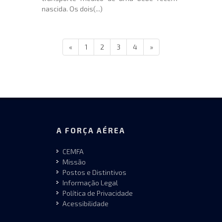
nascida. Os dois(...)
«
1
2
3
4
»
A FORÇA AÉREA
CEMFA
Missão
Postos e Distintivos
Informação Legal
Política de Privacidade
Acessibilidade