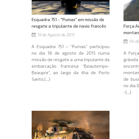
Esquadra 751 - "Pumas" em missão de
Força A
resgate a tripulante de navio francês
montan
19 de Agosto de 2015
04 de
A Esquadra 751 – “Pumas” participou
A Forç
no dia 18 de agosto de 2015 numa
grávid
missão de resgate a uma tripulante da
encon
embarcação francesa “Beautemps-
montan
Beaupre”, ao largo da ilha de Porto
de bus
Santo,(...)
no dia 
-(...)