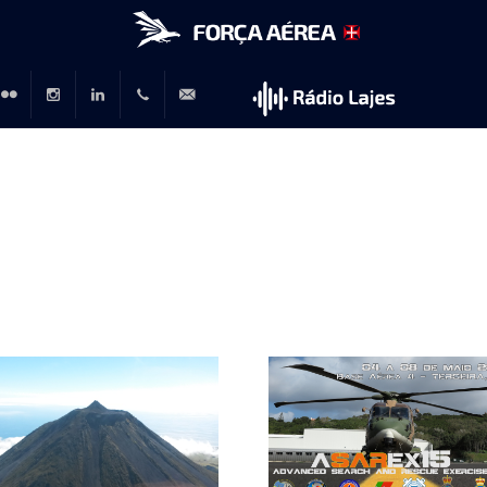
r
lickr
Instagram
LinkedIn
+351
rp@emfa.gov.pt
214726120