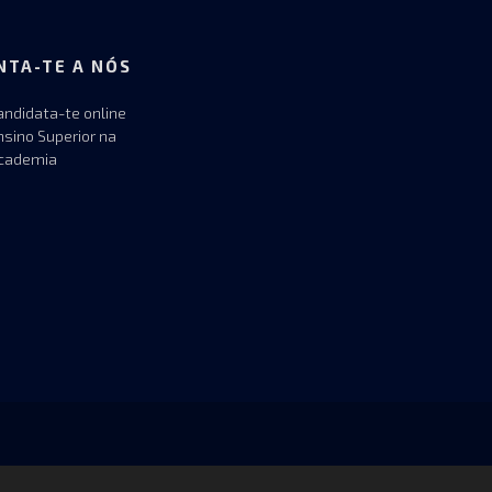
NTA-TE A NÓS
andidata-te online
nsino Superior na
cademia