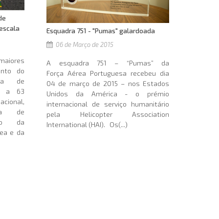
de
escala
Esquadra 751 - "Pumas" galardoada
06 de Março de 2015
maiores
A esquadra 751 – “Pumas” da
nto do
Força Aérea Portuguesa recebeu dia
ea de
04 de março de 2015 – nos Estados
te a 63
Unidos da América - o prémio
ional,
internacional de serviço humanitário
ca de
pela Helicopter Association
o da
International (HAI). Os(...)
rea e da