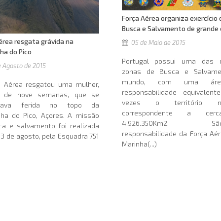
Força Aérea organiza exercício 
Busca e Salvamento de grande 
érea resgata grávida na
05 de Maio de 2015
ha do Pico
Portugal possui uma das 
 Agosto de 2015
zonas de Busca e Salvame
mundo, com uma ár
a Aérea resgatou uma mulher,
responsabilidade equivalen
a de nove semanas, que se
vezes o território nac
trava ferida no topo da
correspondente a cer
ha do Pico, Açores. A missão
4.926.350Km2. Sã
ca e salvamento foi realizada
responsabilidade da Força Aé
03 de agosto, pela Esquadra 751
Marinha(...)