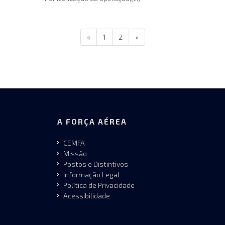
«
1
2
»
A FORÇA AÉREA
CEMFA
Missão
Postos e Distintivos
Informação Legal
Política de Privacidade
Acessibilidade