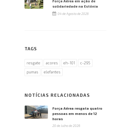
Força Aérea em ação de
solidariedade na Estónia
04 de Agosto de 2026
TAGS
resgate
acores
eh-101
c-295
pumas
elefantes
NOTÍCIAS RELACIONADAS
Força Aérea resgata quatro
pessoas em menos de 12
horas
20 de Julho de 2026