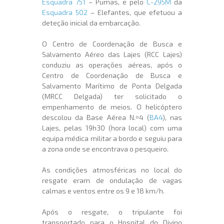
Esquadra 751
– Pumas, e pelo
C-295M
da
Esquadra 502
– Elefantes, que efetuou a
deteção inicial da embarcação.
O Centro de Coordenação de Busca e
Salvamento Aéreo das Lajes (RCC Lajes)
conduziu as operações aéreas, após o
Centro de Coordenação de Busca e
Salvamento Marítimo de Ponta Delgada
(MRCC Delgada) ter solicitado o
empenhamento de meios. O helicóptero
descolou da Base Aérea N.º4 (
BA4
), nas
Lajes, pelas 19h30 (hora local) com uma
equipa médica militar a bordo e seguiu para
a zona onde se encontrava o pesqueiro.
As condições atmosféricas no local do
resgate eram de ondulação de vagas
calmas e ventos entre os 9 e 18 km/h.
Após o resgate, o tripulante foi
transportado para o Hospital do Divino