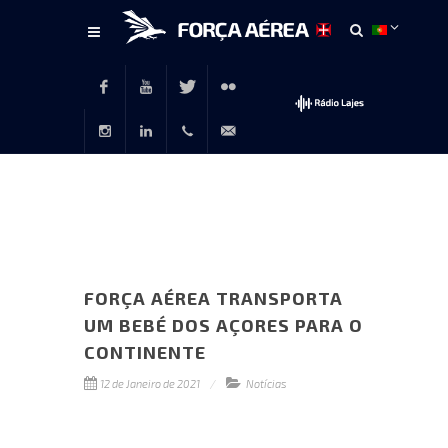
Conteúdo
principal
Facebook
Youtube
Twitter
Flickr
Instagram
LinkedIn
+351
rp@emfa.gov.pt
214726120
FORÇA AÉREA TRANSPORTA
UM BEBÉ DOS AÇORES PARA O
CONTINENTE
12 de Janeiro de 2021
Notícias