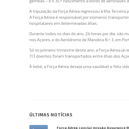
gémeas – e o 35.º nascimento a bordo de aeronaves da 
A tripulação da Força Aérea regressou à Ilha Terceira
A Força Aérea é responsável por inúmeros transporte
hospitalares em determinadas ilhas.
Durante todos os dias do ano, 24 horas por dia, são
nos Açores, e do Aeródromo de Manobra N.º 3, em Port
Só no primeiro trimestre deste ano, a Força Aérea já
113 doentes foram transportados entre ilhas dos Açore
À bebé, a Força Aérea deseja uma saudável e feliz vid
ÚLTIMAS NOTÍCIAS
Força Aérea conclui missão Assurance 