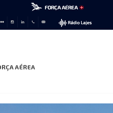
r
lickr
Instagram
LinkedIn
+351
rp@emfa.gov.pt
214726120
ORÇA AÉREA