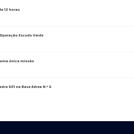
de 12 horas
a Operação Escudo Verde
numa única missão
adra 601 na Base Aérea N.º 6