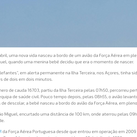
abril, uma nova vida nasceu a bordo de um avião da Força Aérea em pl
Miguel, quando uma menina bebé decidiu que era o momento de nascer.
lefantes”, em alerta permanente na Ilha Terceira, nos Açores, tinha si
s de dois em dois minutos.
mero de cauda 16703, partiu da Ilha Terceira pelas 07h50, percorreu p
pa de saúde civil. Pouco tempo depois, pelas 08h55, o avião levanto
s de descolar, a bebé nasceu a bordo do avião da Força Aérea, em pleno
São Miguel, encurtado uma distância de 100 km, onde aterrou pelas 0
de.
M
da Força Aérea Portuguesa desde que entrou em operação em 2009