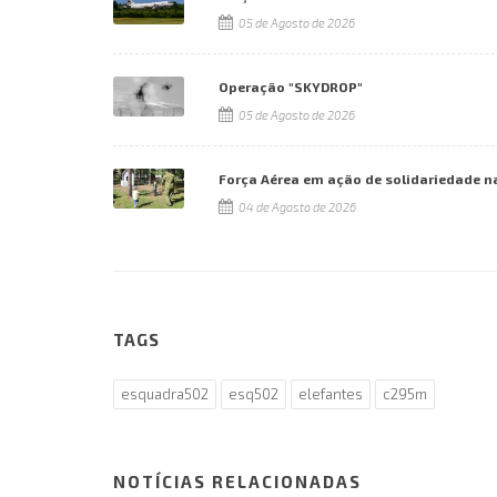
05 de Agosto de 2026
Operação "SKYDROP"
05 de Agosto de 2026
Força Aérea em ação de solidariedade n
04 de Agosto de 2026
TAGS
esquadra502
esq502
elefantes
c295m
NOTÍCIAS RELACIONADAS