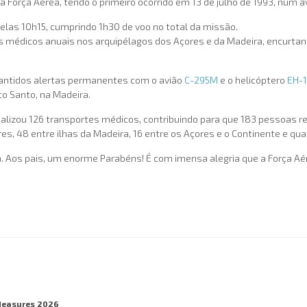
Força Aérea, tendo o primeiro ocorrido em 13 de julho de 1993, num av
 pelas 10h15, cumprindo 1h30 de voo no total da missão.
s médicos anuais nos arquipélagos dos Açores e da Madeira, encurtan
 mantidos alertas permanentes com o avião
C-295M
e o helicóptero
EH-1
o Santo, na Madeira.
 realizou 126 transportes médicos, contribuindo para que 183 pessoas
s, 48 entre ilhas da Madeira, 16 entre os Açores e o Continente e qua
a. Aos pais, um enorme Parabéns! É com imensa alegria que a Força Aér
Measures 2026