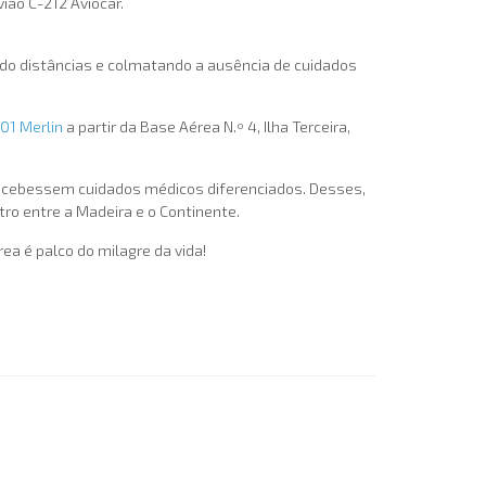
ião C-212 Aviocar.
do distâncias e colmatando a ausência de cuidados
01 Merlin
a partir da Base Aérea N.º 4, Ilha Terceira,
 recebessem cuidados médicos diferenciados. Desses,
tro entre a Madeira e o Continente.
ea é palco do milagre da vida!