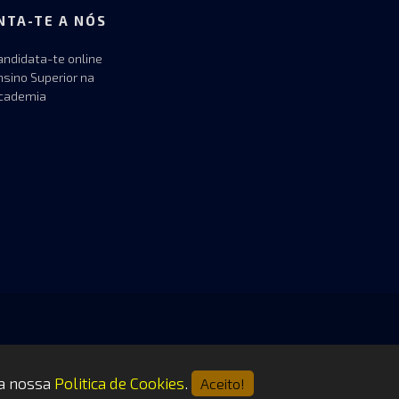
NTA-TE A NÓS
andidata-te online
nsino Superior na
cademia
 a nossa
Politica de Cookies
.
Aceito!