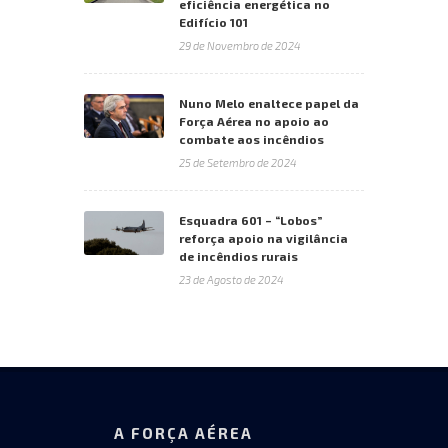
eficiência energética no
Edifício 101
29 de Novembro de 2024
Nuno Melo enaltece papel da
Força Aérea no apoio ao
combate aos incêndios
25 de Setembro de 2024
Esquadra 601 – “Lobos”
reforça apoio na vigilância
de incêndios rurais
23 de Agosto de 2024
A FORÇA AÉREA