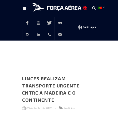
Conteúdo
principal
Facebook
Youtube
Twitter
Flickr
Instagram
LinkedIn
+351
rp@emfa.gov.pt
214726120
LINCES REALIZAM
TRANSPORTE URGENTE
ENTRE A MADEIRA E O
CONTINENTE
05 de Junho de 2026
Notícias